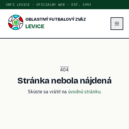
OBFZ LEVICE · OFICIÁLNY WEB · EST. 1993
OBLASTNÝ FUTBALOVÝ ZVÄZ
LEVICE
404
Stránka nebola nájdená
Skúste sa vrátiť na
úvodnú stránku
.