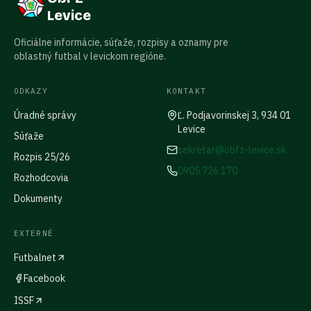
Levice
Oficiálne informácie, súťaže, rozpisy a oznamy pre
oblastný futbal v levickom regióne.
ODKAZY
KONTAKT
Úradné správy
Ľ. Podjavorinskej 3, 934 01
Levice
Súťaže
sekretar@obfz-levice.sk
Rozpis 25/26
0905 726 170
Rozhodcovia
Dokumenty
EXTERNÉ
Futbalnet
Facebook
ISSF