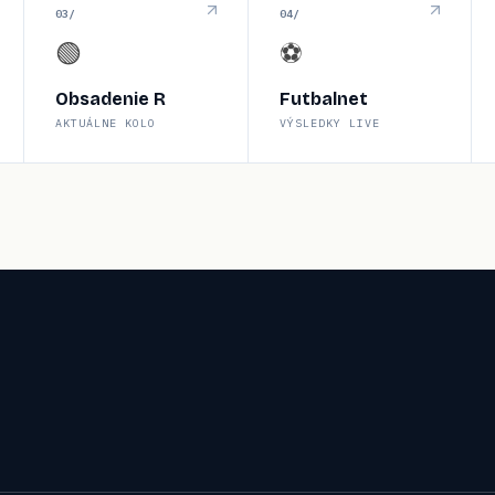
0
3
/
0
4
/
🟢
⚽
Obsadenie R
Futbalnet
AKTUÁLNE KOLO
VÝSLEDKY LIVE