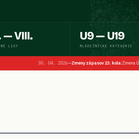
. — VIII.
U9 — U19
TNÉ LIGY
MLÁDEŽNÍCKE KATEGÓRIE
 04. 2026
—
Zmeny zápasov 23. kola
:
Zmena ÚHČ stretnutí Bory – LOK 