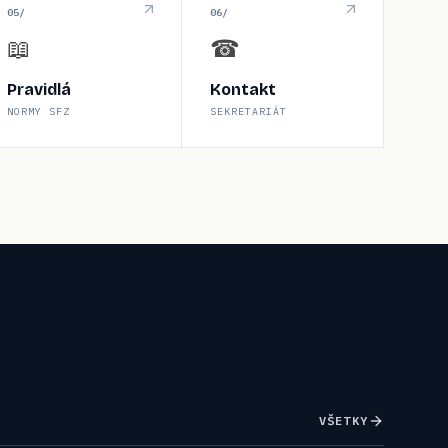
0
5
/
0
6
/
📖
☎
Pravidlá
Kontakt
NORMY SFZ
SEKRETARIÁT
VŠETKY