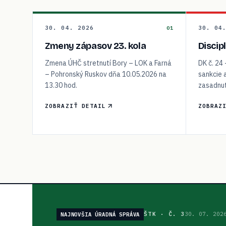
30. 04. 2026
30. 04
01
Zmeny zápasov 23. kola
Discip
Zmena ÚHČ stretnutí Bory – LOK a Farná
DK č. 24
– Pohronský Ruskov dňa 10.05.2026 na
sankcie 
13.30 hod.
zasadnut
ZOBRAZIŤ DETAIL
ZOBRAZ
ŠTK
·
Č. 3
30. 07. 202
NAJNOVŠIA ÚRADNÁ SPRÁVA