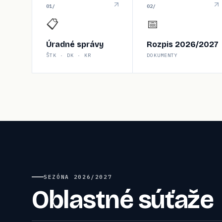
0
1
/
0
2
/
📋
📅
Úradné správy
Rozpis 2026/2027
ŠTK · DK · KR
DOKUMENTY
SEZÓNA
2026/2027
Oblastné súťaže