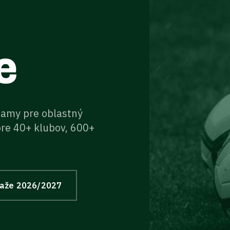
e
znamy pre oblastný
pre 40+ klubov, 600+
ťaže
2026/2027