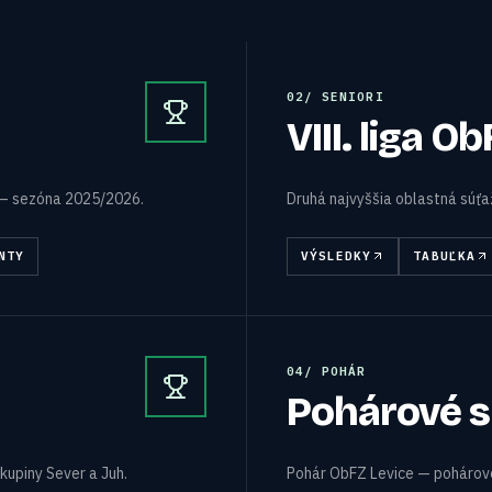
0
2
/
SENIORI
VIII. liga O
 — sezóna 2025/2026.
Druhá najvyššia oblastná súť
NTY
VÝSLEDKY
TABUĽKA
0
4
/
POHÁR
Pohárové s
kupiny Sever a Juh.
Pohár ObFZ Levice — pohárové