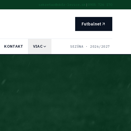
sekretar@obfz-levice.sk
|
0905 726 170
Futbalnet
KONTAKT
VIAC
SEZÓNA ·
2026/2027