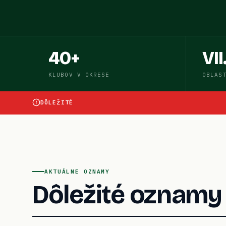
40+
VII
KLUBOV V OKRESE
OBLAS
30.
DÔLEŽITÉ
AKTUÁLNE OZNAMY
Dôležité oznamy