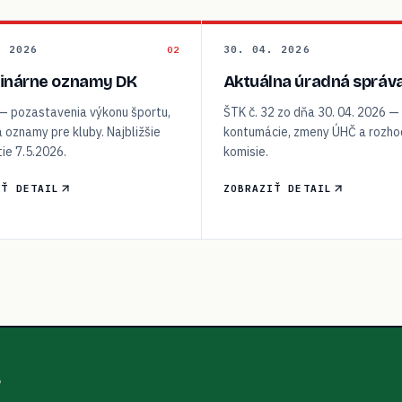
. 2026
30. 04. 2026
02
linárne oznamy DK
Aktuálna úradná správ
 — pozastavenia výkonu športu,
ŠTK č. 32 zo dňa 30. 04. 2026 —
a oznamy pre kluby. Najbližšie
kontumácie, zmeny ÚHČ a rozho
ie 7.5.2026.
komisie.
IŤ DETAIL
ZOBRAZIŤ DETAIL
6