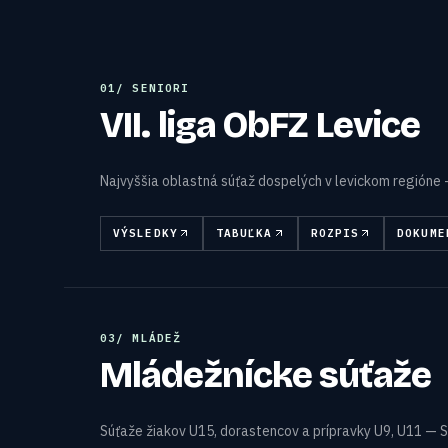
0
1
/
SENIORI
VII. liga ObFZ Levice
Najvyššia oblastná súťaž dospelých v levickom regióne
VÝSLEDKY
TABUĽKA
ROZPIS
DOKUME
0
3
/
MLÁDEŽ
Mládežnícke súťaže
Súťaže žiakov U15, dorastencov a prípravky U9, U11 — S