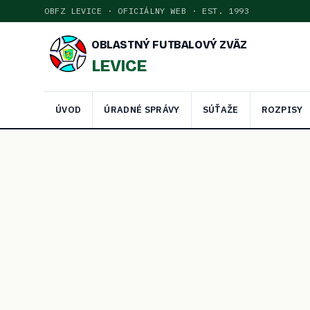
OBFZ LEVICE · OFICIÁLNY WEB · EST. 1993
OBLASTNÝ FUTBALOVÝ ZVÄZ
LEVICE
ÚVOD
ÚRADNÉ SPRÁVY
SÚŤAŽE
ROZPISY