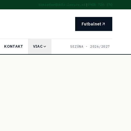
sekretar@obfz-levice.sk
|
0905 726 170
Futbalnet
KONTAKT
VIAC
SEZÓNA ·
2026/2027