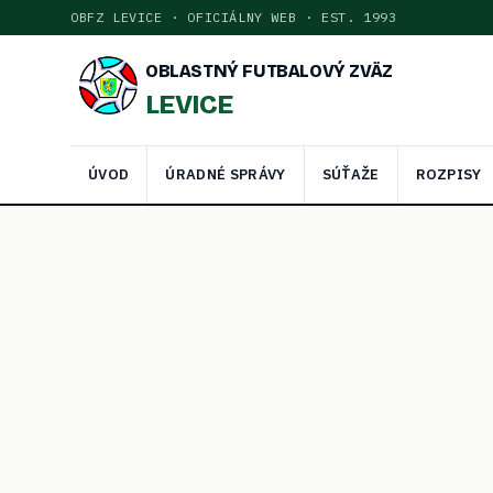
OBFZ LEVICE · OFICIÁLNY WEB · EST. 1993
OBLASTNÝ FUTBALOVÝ ZVÄZ
LEVICE
ÚVOD
ÚRADNÉ SPRÁVY
SÚŤAŽE
ROZPISY