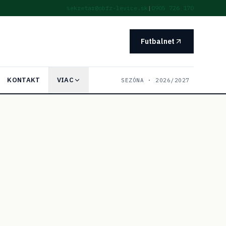
sekretar@obfz-levice.sk
|
0905 726 170
Futbalnet
KONTAKT
VIAC
SEZÓNA ·
2026/2027