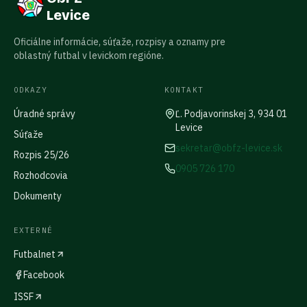
Levice
Oficiálne informácie, súťaže, rozpisy a oznamy pre
oblastný futbal v levickom regióne.
ODKAZY
KONTAKT
Úradné správy
Ľ. Podjavorinskej 3, 934 01
Levice
Súťaže
sekretar@obfz-levice.sk
Rozpis 25/26
0905 726 170
Rozhodcovia
Dokumenty
EXTERNÉ
Futbalnet
Facebook
ISSF