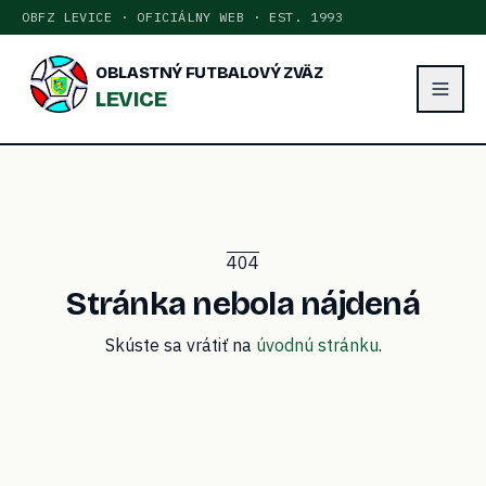
OBFZ LEVICE · OFICIÁLNY WEB · EST. 1993
OBLASTNÝ FUTBALOVÝ ZVÄZ
LEVICE
404
Stránka nebola nájdená
Skúste sa vrátiť na
úvodnú stránku
.