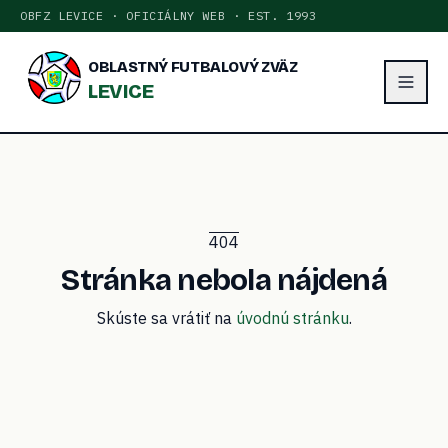
OBFZ LEVICE · OFICIÁLNY WEB · EST. 1993
OBLASTNÝ FUTBALOVÝ ZVÄZ
LEVICE
404
Stránka nebola nájdená
Skúste sa vrátiť na
úvodnú stránku
.