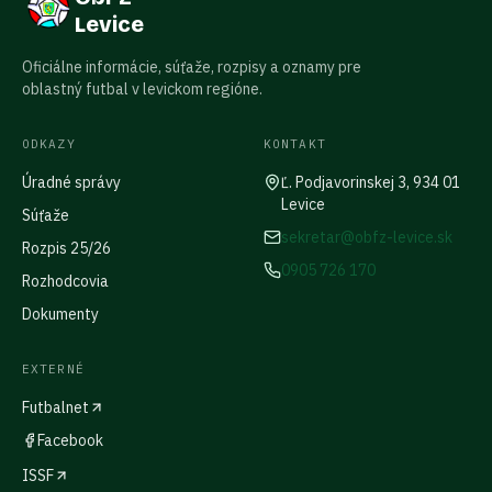
Levice
Oficiálne informácie, súťaže, rozpisy a oznamy pre
oblastný futbal v levickom regióne.
ODKAZY
KONTAKT
Úradné správy
Ľ. Podjavorinskej 3, 934 01
Levice
Súťaže
sekretar@obfz-levice.sk
Rozpis 25/26
0905 726 170
Rozhodcovia
Dokumenty
EXTERNÉ
Futbalnet
Facebook
ISSF