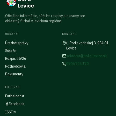
Levice
Oficiálne informácie, súťaže, rozpisy a oznamy pre
oblastný futbal v levickom regióne.
ODKAZY
KONTAKT
Úradné správy
Ľ. Podjavorinskej 3, 934 01
Levice
Súťaže
sekretar@obfz-levice.sk
Rozpis 25/26
0905 726 170
Rozhodcovia
Dokumenty
EXTERNÉ
Futbalnet
Facebook
ISSF