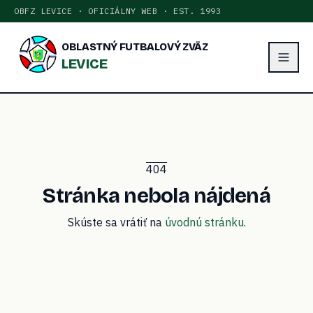
OBFZ LEVICE · OFICIÁLNY WEB · EST. 1993
OBLASTNÝ FUTBALOVÝ ZVÄZ
LEVICE
404
Stránka nebola nájdená
Skúste sa vrátiť na
úvodnú stránku
.