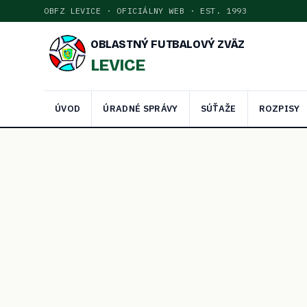
OBFZ LEVICE · OFICIÁLNY WEB · EST. 1993
OBLASTNÝ FUTBALOVÝ ZVÄZ
LEVICE
ÚVOD
ÚRADNÉ SPRÁVY
SÚŤAŽE
ROZPISY