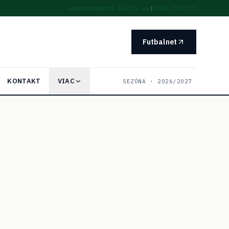
sekretar@obfz-levice.sk
|
0905 726 170
Futbalnet
KONTAKT
VIAC
SEZÓNA ·
2026/2027