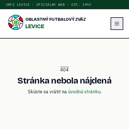
OBFZ LEVICE · OFICIÁLNY WEB · EST. 1993
OBLASTNÝ FUTBALOVÝ ZVÄZ
LEVICE
404
Stránka nebola nájdená
Skúste sa vrátiť na
úvodnú stránku
.