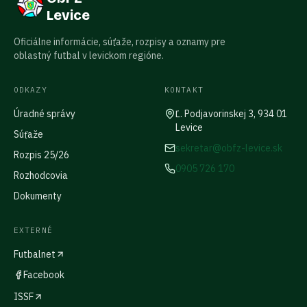
Levice
Oficiálne informácie, súťaže, rozpisy a oznamy pre
oblastný futbal v levickom regióne.
ODKAZY
KONTAKT
Úradné správy
Ľ. Podjavorinskej 3, 934 01
Levice
Súťaže
sekretar@obfz-levice.sk
Rozpis 25/26
0905 726 170
Rozhodcovia
Dokumenty
EXTERNÉ
Futbalnet
Facebook
ISSF