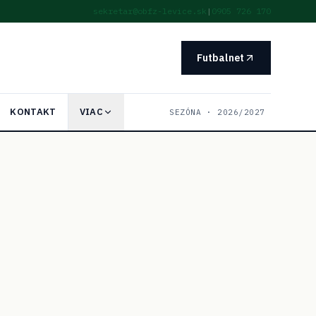
sekretar@obfz-levice.sk
|
0905 726 170
Futbalnet
KONTAKT
VIAC
SEZÓNA ·
2026/2027