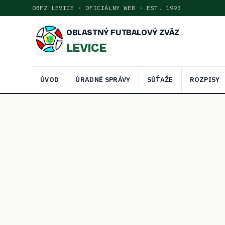
OBFZ LEVICE · OFICIÁLNY WEB · EST. 1993
OBLASTNÝ FUTBALOVÝ ZVÄZ
LEVICE
ÚVOD
ÚRADNÉ SPRÁVY
SÚŤAŽE
ROZPISY